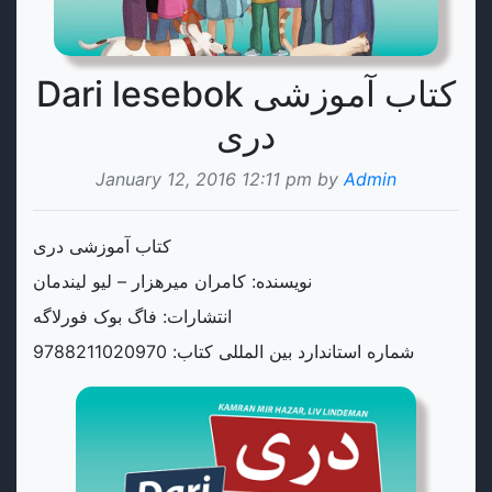
Dari lesebok کتاب آموزشی
دری
January 12, 2016 12:11 pm by
Admin
کتاب آموزشی دری
نویسنده: کامران میرهزار – لیو لیندمان
انتشارات: فاگ بوک فورلاگه
شماره استاندارد بین المللی کتاب: 9788211020970