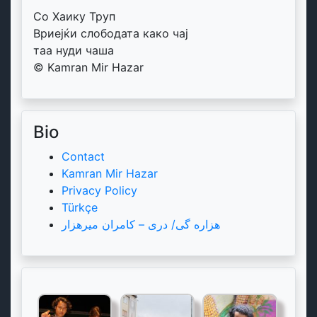
Со Хаику Труп
Вриејќи слободата како чај
таа нуди чаша
© Kamran Mir Hazar
Bio
Contact
Kamran Mir Hazar
Privacy Policy
Türkçe
هزاره گی/ دری – کامران میرهزار