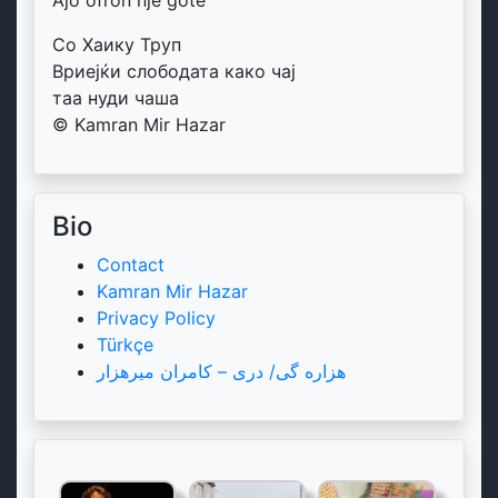
Со Хаику Труп
Вриејќи слободата како чај
таа нуди чаша
© Kamran Mir Hazar
Bio
Contact
Kamran Mir Hazar
Privacy Policy
Türkçe
هزاره گی/ دری – کامران میرهزار