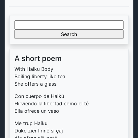
Search
for:
A short poem
With Haiku Body
Boiling liberty like tea
She offers a glass
Con cuerpo de Haikú
Hirviendo la libertad como el té
Ella ofrece un vaso
Me trup Haiku
Duke zier lirinë si çaj
Ajo ofron një gotë