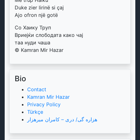
Me trup Haiku
Duke zier lirinë si çaj
Ajo ofron një gotë
Со Хаику Труп
Вриејќи слободата како чај
таа нуди чаша
© Kamran Mir Hazar
Bio
Contact
Kamran Mir Hazar
Privacy Policy
Türkçe
هزاره گی/ دری – کامران میرهزار