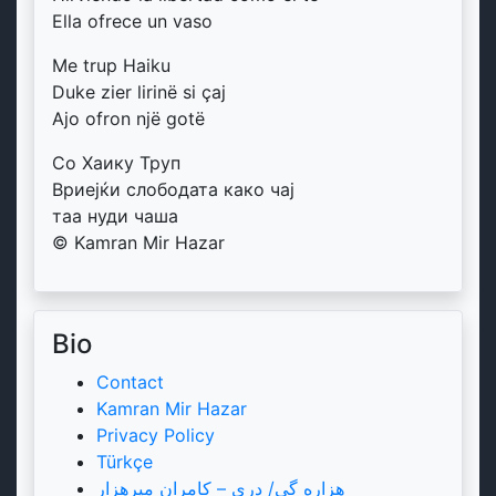
Ella ofrece un vaso
Me trup Haiku
Duke zier lirinë si çaj
Ajo ofron një gotë
Со Хаику Труп
Вриејќи слободата како чај
таа нуди чаша
© Kamran Mir Hazar
Bio
Contact
Kamran Mir Hazar
Privacy Policy
Türkçe
هزاره گی/ دری – کامران میرهزار