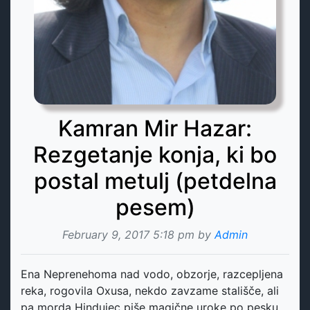
Kamran Mir Hazar:
Rezgetanje konja, ki bo
postal metulj (petdelna
pesem)
February 9, 2017 5:18 pm by
Admin
Ena Neprenehoma nad vodo, obzorje, razcepljena
reka, rogovila Oxusa, nekdo zavzame stališče, ali
pa morda Hindujec piše magične uroke po pesku,