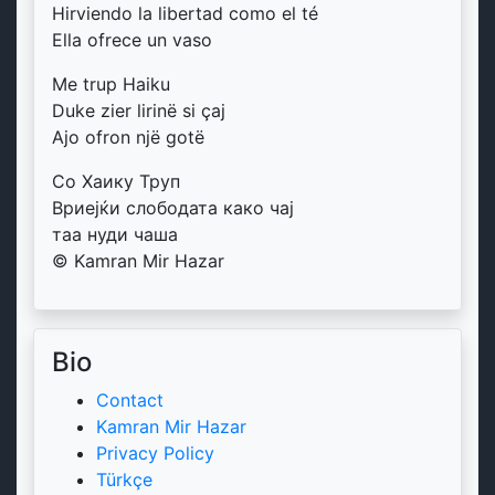
Hirviendo la libertad como el té
Ella ofrece un vaso
Me trup Haiku
Duke zier lirinë si çaj
Ajo ofron një gotë
Со Хаику Труп
Вриејќи слободата како чај
таа нуди чаша
© Kamran Mir Hazar
Bio
Contact
Kamran Mir Hazar
Privacy Policy
Türkçe