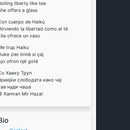
oiling liberty like tea
She offers a glass
Con cuerpo de Haikú
Hirviendo la libertad como el té
Ella ofrece un vaso
Me trup Haiku
uke zier lirinë si çaj
Ajo ofron një gotë
Со Хаику Труп
Вриејќи слободата како чај
таа нуди чаша
© Kamran Mir Hazar
Bio