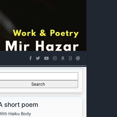
Search
or:
A short poem
With Haiku Body