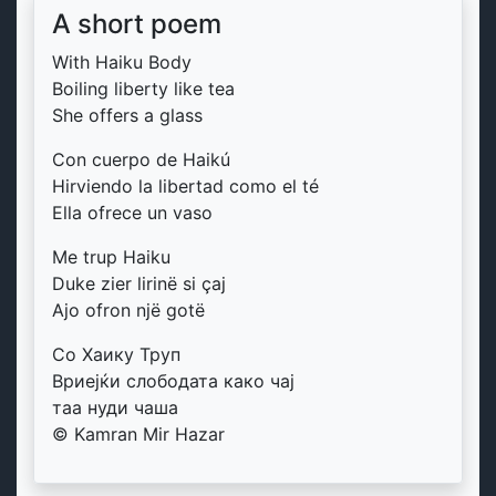
A short poem
With Haiku Body
Boiling liberty like tea
She offers a glass
Con cuerpo de Haikú
Hirviendo la libertad como el té
Ella ofrece un vaso
Me trup Haiku
Duke zier lirinë si çaj
Ajo ofron një gotë
Со Хаику Труп
Вриејќи слободата како чај
таа нуди чаша
© Kamran Mir Hazar