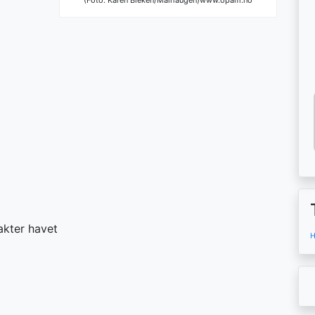
(Foto: Karen Bleken/Maihaugen)www.opam.no
rakter havet
H