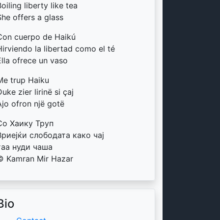
oiling liberty like tea
She offers a glass
Con cuerpo de Haikú
Hirviendo la libertad como el té
Ella ofrece un vaso
Me trup Haiku
uke zier lirinë si çaj
Ajo ofron një gotë
Со Хаику Труп
Вриејќи слободата како чај
таа нуди чаша
© Kamran Mir Hazar
Bio