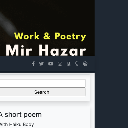
Search
or:
A short poem
With Haiku Body