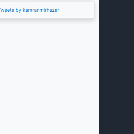
Tweets by kamranmirhazar