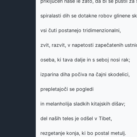
priključen nase le zato, da bi se pustil za
spiralasti dih se dotakne robov glinene sk
vsi čuti postanejo tridimenzionalni,
zvit, razvit, v napetosti zapečatenih ustni
oseba, ki tava dalje in s seboj nosi rak;
izparina diha počiva na čajni skodelici,
prepletajoči se pogledi
in melanholija sladkih kitajskih dišav;
del naših teles je odšel v Tibet,
rezgetanje konja, ki bo postal metulj.