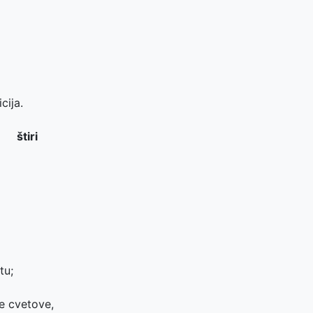
ija.
štiri
tu;
e cvetove,