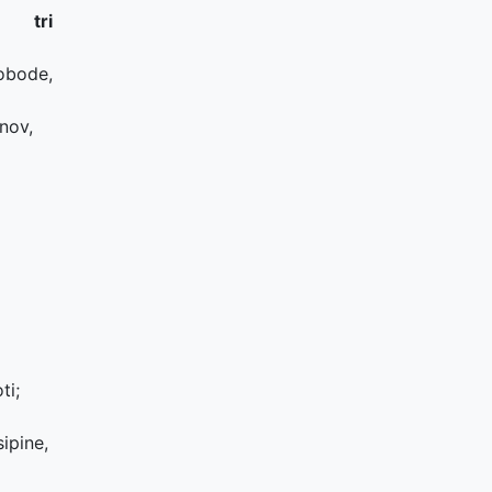
tri
vobode,
nov,
ti;
ipine,