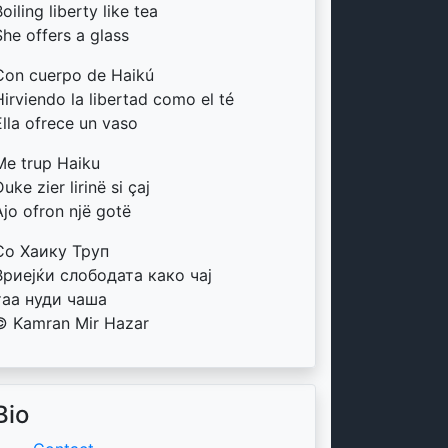
oiling liberty like tea
She offers a glass
Con cuerpo de Haikú
Hirviendo la libertad como el té
Ella ofrece un vaso
Me trup Haiku
uke zier lirinë si çaj
Ajo ofron një gotë
Со Хаику Труп
Вриејќи слободата како чај
таа нуди чаша
© Kamran Mir Hazar
Bio