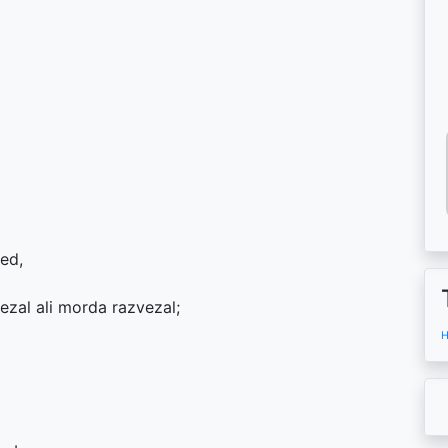
sed,
ezal ali morda razvezal;
H