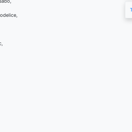
 sabo,
odelice,
c,