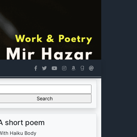
Search
or:
A short poem
With Haiku Body