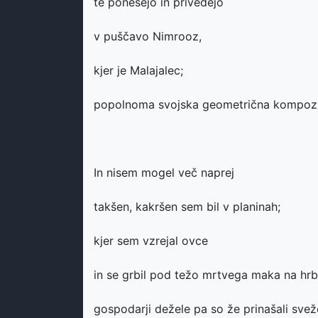
te ponesejo in privedejo
v puščavo Nimrooz,
kjer je Malajalec;
popolnoma svojska geometrična kompozic
In nisem mogel več naprej
takšen, kakršen sem bil v planinah;
kjer sem vzrejal ovce
in se grbil pod težo mrtvega maka na hrb
gospodarji dežele pa so že prinašali svež