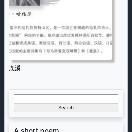
鹿溪
Search
for:
A short poem