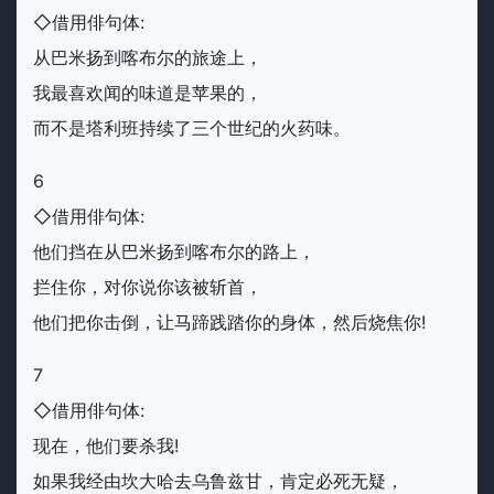
◇借用俳句体:
从巴米扬到喀布尔的旅途上，
我最喜欢闻的味道是苹果的，
而不是塔利班持续了三个世纪的火药味。
6
◇借用俳句体:
他们挡在从巴米扬到喀布尔的路上，
拦住你，对你说你该被斩首，
他们把你击倒，让马蹄践踏你的身体，然后烧焦你!
7
◇借用俳句体:
现在，他们要杀我!
如果我经由坎大哈去乌鲁兹甘，肯定必死无疑，