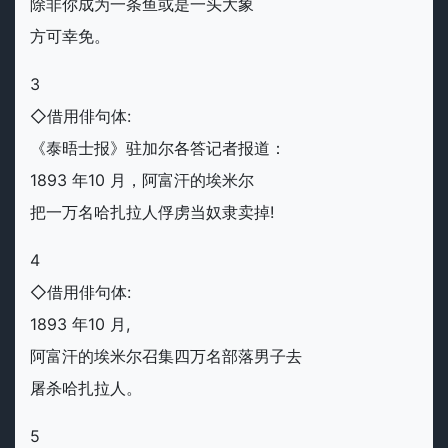
除非你成为一条鱼或是一头大象
方可幸免。
3
◇借用俳句体:
《泰晤士报》驻加尔各答记者报道：
1893 年10 月，阿富汗的埃米尔
把一万名哈扎拉人俘虏当奴隶卖掉!
4
◇借用俳句体:
1893 年10 月,
阿富汗的埃米尔召集四万名部落男子去
屠杀哈扎拉人。
5