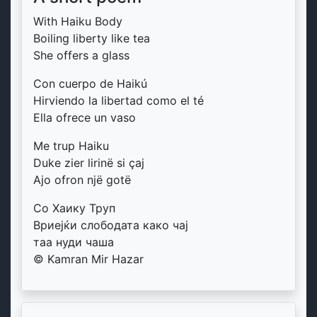
With Haiku Body
Boiling liberty like tea
She offers a glass
Con cuerpo de Haikú
Hirviendo la libertad como el té
Ella ofrece un vaso
Me trup Haiku
Duke zier lirinë si çaj
Ajo ofron një gotë
Со Хаику Труп
Вриејќи слободата како чај
таа нуди чаша
© Kamran Mir Hazar