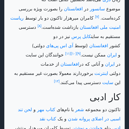
موضوع
سانسور
در
افغانستان
را بصورت ویژه بررسی
[۷]
کرده‌است.
کامران میرهزار تاکنون دو بار توسط
ریاست
[۸]
امنیت ملی افغانستان
بازداشت شده‌است.
دسترسی
مستقیم به سایت
کابل پرس
نیز در دو
کشور
افغانستان
(توسط
آی اس پی‌های
دولتی)
[۱۱]
[۱۰]
[۹]
و
ایران
ممکن نیست.
خوانندگان این سایت
در
ایران
و آنانی که در
افغانستان
از خدمات
دولتی
اینترنت
برخوردارند معمولا بصورت غیر مستقیم به
[۱۲]
این
سایت
دسترسی پیدا می‌کنند.
کار ادبی
تاکنون دو مجموعه
شعر
با نام‌های
کتاب مهر
و
لحن تند
اسبی در اضلای پروانه شدن
و یک
کتاب
نقد
ادبی
بنام
خواندن و نوشتن
توسط کامران میرهزار منتشر