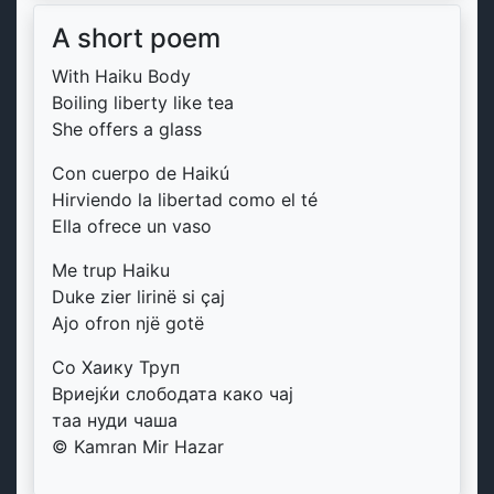
A short poem
With Haiku Body
Boiling liberty like tea
She offers a glass
Con cuerpo de Haikú
Hirviendo la libertad como el té
Ella ofrece un vaso
Me trup Haiku
Duke zier lirinë si çaj
Ajo ofron një gotë
Со Хаику Труп
Вриејќи слободата како чај
таа нуди чаша
© Kamran Mir Hazar