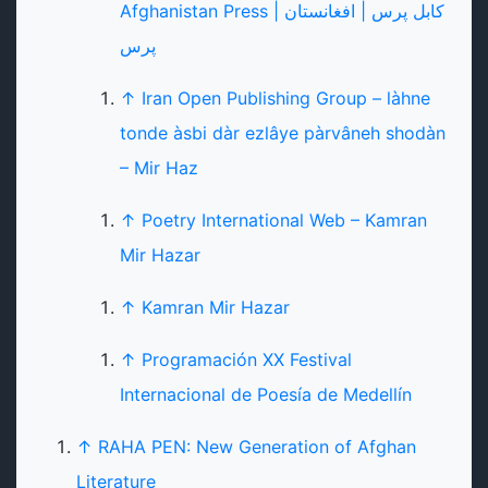
Afghanistan Press | کابل پرس | افغانستان
پرس
↑
Iran Open Publishing Group – làhne
tonde àsbi dàr ezlâye pàrvâneh shodàn
– Mir Haz
↑
Poetry International Web – Kamran
Mir Hazar
↑
Kamran Mir Hazar
↑
Programación XX Festival
Internacional de Poesía de Medellín
↑
RAHA PEN: New Generation of Afghan
Literature