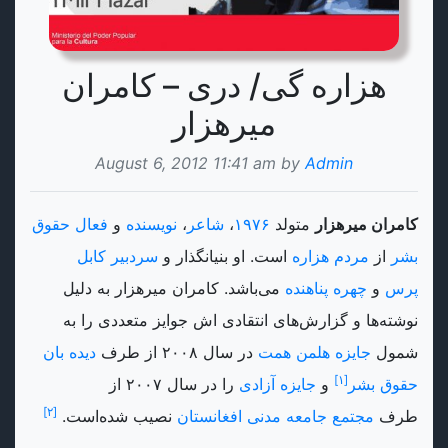
هزاره گی/ دری – کامران
میرهزار
August 6, 2012 11:41 am by
Admin
کامران میرهزار
متولد
۱۹۷۶
،
شاعر
،
نویسنده
و
فعال حقوق
بشر
از
مردم هزاره
است. او بنیانگذار و
سردبیر
کابل
پرس
و
چهره پناهنده
می‌باشد. کامران میرهزار به دلیل
نوشته‌ها و گزارش‌های انتقادی اش جوایز متعددی را به
شمول
جایزه هلمن همت
در سال ۲۰۰۸ از طرف
دیده بان
[۱]
حقوق بشر‌
و
جایزه آزادی
را در سال ۲۰۰۷ از
[۲]
طرف
مجتمع جامعه مدنی افغانستان
نصیب شده‌است.