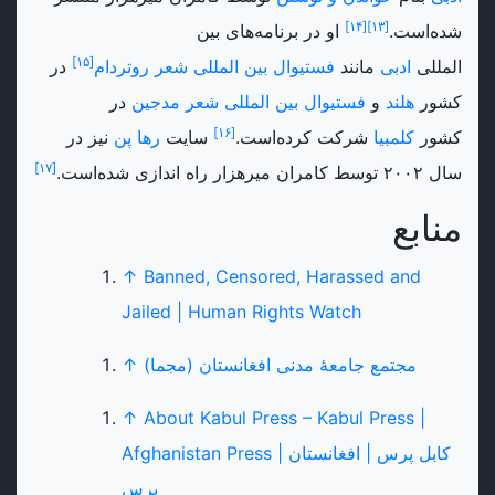
[۱۴]
[۱۳]
شده‌است.
او در برنامه‌های بین
[۱۵]
المللی
ادبی
مانند
فستیوال بین المللی شعر روتردام‌
در
کشور
هلند
و
فستیوال بین المللی شعر مدجین
در
[۱۶]
کشور
کلمبیا
شرکت کرده‌است.
سایت
رها پن
نیز در
[۱۷]
سال ۲۰۰۲ توسط کامران میرهزار راه اندازی شده‌است.
منابع
↑
Banned, Censored, Harassed and
Jailed | Human Rights Watch
مجتمع جامعهٔ مدنی افغانستان (مجما)
↑
↑
About Kabul Press – Kabul Press |
Afghanistan Press | کابل پرس | افغانستان
پرس